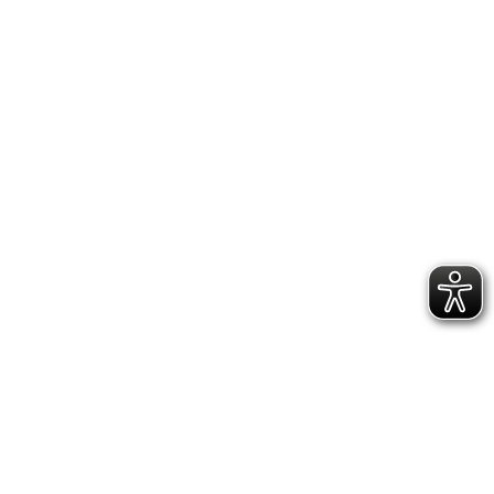
MITGLIED WERDEN
FUPA SV EVENKAMP
NFV CLP
NFV
INSTAGRAM
FACEBOOK
IMPRESSUM