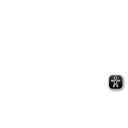
MITGLIED WERDEN
FUPA SV EVENKAMP
NFV CLP
NFV
INSTAGRAM
FACEBOOK
IMPRESSUM
SV Evenkamp 2021