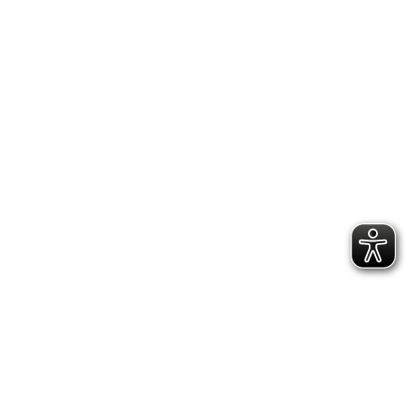
MITGLIED WERDEN
FUPA SV EVENKAMP
NFV CLP
NFV
INSTAGRAM
FACEBOOK
IMPRESSUM