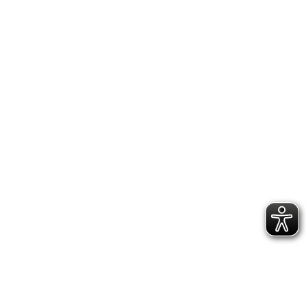
MITGLIED WERDEN
FUPA SV EVENKAMP
NFV CLP
NFV
INSTAGRAM
FACEBOOK
IMPRESSUM