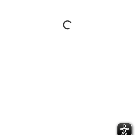
Ursache der Verzögerung liegt bei der ausführenden Firma,
die Lieferschwierigkeiten hat.
Das Socerplatz Projektteam bedauert dies und bittet bis dahin
noch um etwas Geduld.
MITGLIED WERDEN
FUPA SV EVENKAMP
NFV CLP
NFV
INSTAGRAM